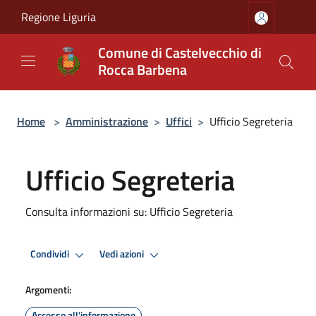
Salta al contenuto principale
Regione Liguria
Comune di Castelvecchio di
Rocca Barbena
Home
>
Amministrazione
>
Uffici
>
Ufficio Segreteria
Ufficio Segreteria
Consulta informazioni su: Ufficio Segreteria
Condividi
Vedi azioni
Argomenti:
Accesso all'informazione