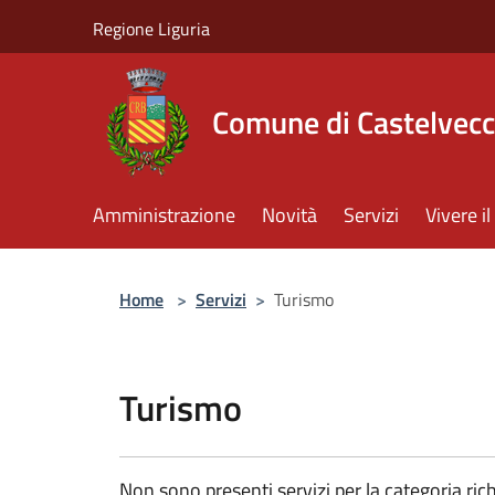
Salta al contenuto principale
Regione Liguria
Comune di Castelvecc
Amministrazione
Novità
Servizi
Vivere 
Home
>
Servizi
>
Turismo
Turismo
Non sono presenti servizi per la categoria rich