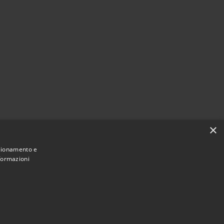
×
nzionamento e
nformazioni
Municipium
stelvecchio di Rocca Barbena • Powered by
•
Accesso redazione