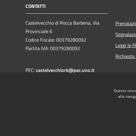
CONTATTI
Castelvecchio di Rocca Barbena, Via
Prenotaz
Provinciale 6
Segnalazi
Codice Fiscale: 00379280092
Leggi le 
Partita IVA: 00379280092
Richiesta
PEC:
castelvecchiorb@pec.uno.it
Centralino Unico:
castelvecchiorb@uno.it
Questo sito 
alla navig
RSS
Accessibilità
Privacy
Cookie
Mappa de