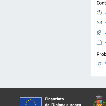
Cont
Prob