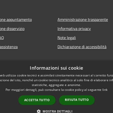
ione appuntamento
Amministrazione trasparente
one disservizio
Informativa privacy
FAQ
Note legali
 assistenza
Dichiarazione di accessibilità
Informazioni sui cookie
web utilizza cookie tecnici e assimilati strettamente necessari al corretto fu
azione del sito, nonché un cookie tecnico analitico al solo fine di elaborare i
statistiche, aggregate e anonime.
Per maggiori dettagli, può consultare la cookie policy al seguente
link
RIFIUTA TUTTO
ACCETTA TUTTO
l sito
Copyright © 2026 • Comune di Ca
MOSTRA DETTAGLI