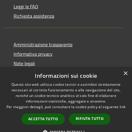
Leggi le FAQ
Richiesta assistenza
Amministrazione trasparente
Informativa privacy
Note legali
×
Dichiarazione di accessibilità
Informazioni sui cookie
Questo sito web utilizza cookie tecnici e assimilati strettamente
necessari al corretto funzionamento e alla navigazione del sito,
nonché un cookie tecnico analitico al solo fine di elaborare
informazioni statistiche, aggregate e anonime.
RSS
Copyright © 2026 • Comune di
Per maggiori dettagli, può consultare la cookie policy al seguente
link
Accessibilità
Castelvecchio di Rocca
Privacy
Barbena • Powered by
RIFIUTA TUTTO
ACCETTA TUTTO
Cookie
Municipium
Accesso
•
Mappa del sito
redazione