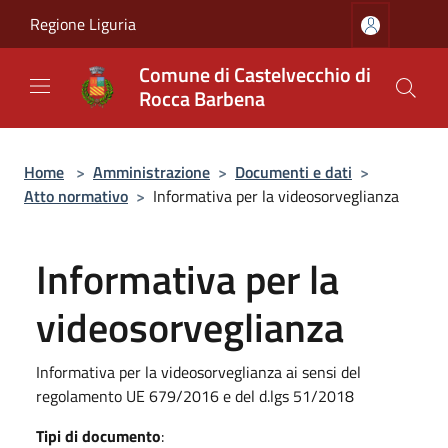
Salta al contenuto principale
Regione Liguria
Comune di Castelvecchio di
Rocca Barbena
Home
>
Amministrazione
>
Documenti e dati
>
Atto normativo
>
Informativa per la videosorveglianza
Informativa per la
videosorveglianza
Informativa per la videosorveglianza ai sensi del
regolamento UE 679/2016 e del d.lgs 51/2018
Tipi di documento
: